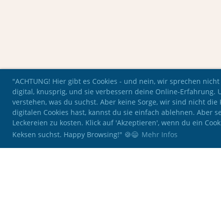
"ACHTUNG! Hier gibt es Cookies - und nein, wir sprechen nicht
digital, knusprig, und sie verbessern deine Online-Erfahrung. 
verstehen, was du suchst. Aber keine Sorge, wir sind nicht di
digitalen Cookies hast, kannst du sie einfach ablehnen. Aber se
Leckereien zu kosten. Klick auf 'Akzeptieren', wenn du ein Coo
Keksen suchst. Happy Browsing!" 🍪😄
Mehr Infos