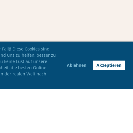
Fall)! Diese Cookies sind
und uns zu helfen, besser zu
du keine Lust auf unsere
Ablehnen
Akzeptieren
nheit, die besten Online-
in der realen Welt nach
Impressum