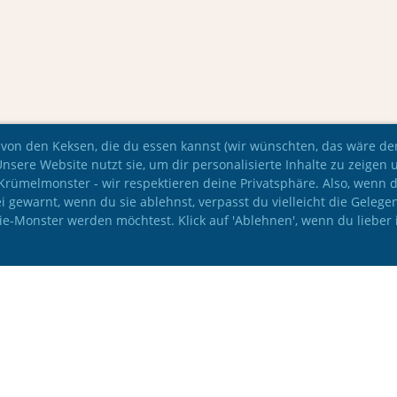
 von den Keksen, die du essen kannst (wir wünschten, das wäre der 
Unsere Website nutzt sie, um dir personalisierte Inhalte zu zeigen 
e Krümelmonster - wir respektieren deine Privatsphäre. Also, wenn 
i gewarnt, wenn du sie ablehnst, verpasst du vielleicht die Gelege
kie-Monster werden möchtest. Klick auf 'Ablehnen', wenn du lieber 
© IAC Leichtathletik