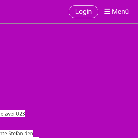
Login
Menü
re zwei U23
nnte Stefan den