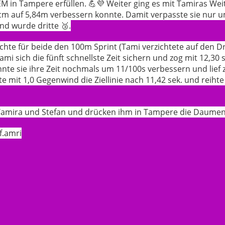
 in Tampere erfüllen. 💪💜 Weiter ging es mit Tamiras We
6cm auf 5,84m verbessern konnte. Damit verpasste sie nur 
und wurde dritte 🥉.
hte für beide den 100m Sprint (Tami verzichtete auf den D
mi sich die fünft schnellste Zeit sichern und zog mit 12,30 s
nnte sie ihre Zeit nochmals um 11/100s verbessern und lief zu
 mit 1,0 Gegenwind die Ziellinie nach 11,42 sek. und reihte 
 Tamira und Stefan und drücken ihm in Tampere die Daumen
f.amri