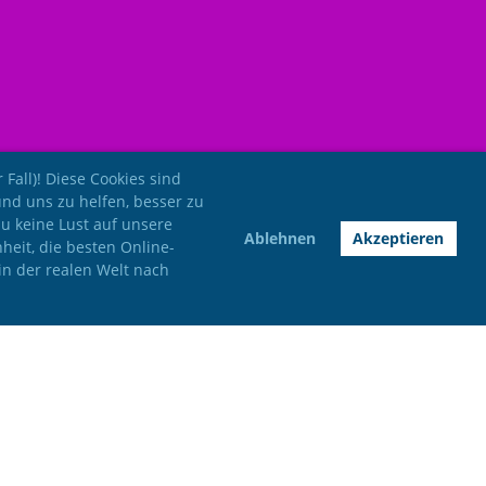
Fall)! Diese Cookies sind
und uns zu helfen, besser zu
du keine Lust auf unsere
Ablehnen
Akzeptieren
nheit, die besten Online-
in der realen Welt nach
Impressum