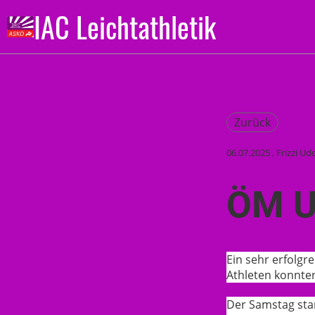
IAC Leichtathletik
Zurück
06.07.2025
, Frizzi Ud
ÖM U
Ein sehr erfolg
Athleten konnte
Der Samstag star