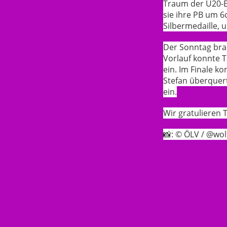
Traum der U20-EM
sie ihre PB um 
Silbermedaille, 
Der Sonntag brac
Vorlauf konnte Ta
ein. Im Finale ko
Stefan überquerte
ein.
Wir gratulieren
📸: © ÖLV /
@wol