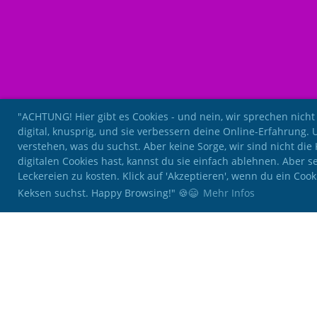
"ACHTUNG! Hier gibt es Cookies - und nein, wir sprechen nicht
digital, knusprig, und sie verbessern deine Online-Erfahrung. 
verstehen, was du suchst. Aber keine Sorge, wir sind nicht di
digitalen Cookies hast, kannst du sie einfach ablehnen. Aber se
Leckereien zu kosten. Klick auf 'Akzeptieren', wenn du ein Coo
Keksen suchst. Happy Browsing!" 🍪😄
Mehr Infos