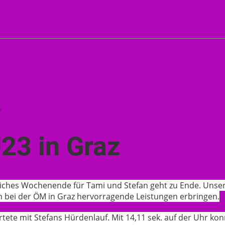
o
23 in Graz
reiches Wochenende für Tami und Stefan geht zu Ende. Unse
n bei der ÖM in Graz hervorragende Leistungen erbringen.
tete mit Stefans Hürdenlauf. Mit 14,11 sek. auf der Uhr ko