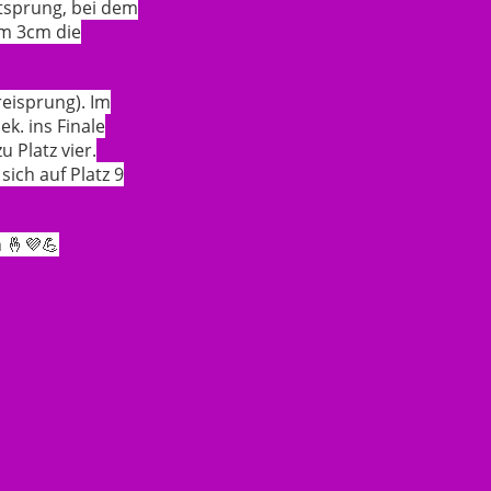
itsprung, bei dem
um 3cm die
reisprung). Im
ek. ins Finale
 Platz vier.
sich auf Platz 9
 🤞💜💪