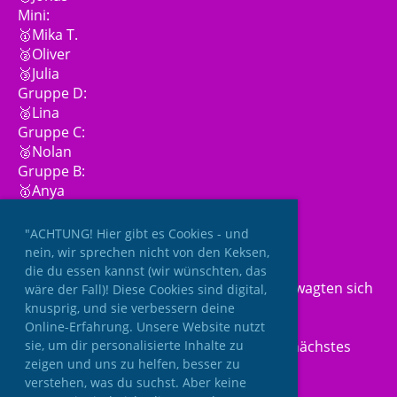
Mini:
🥇Mika T.
🥈Oliver
🥉Julia
Gruppe D:
🥈Lina
Gruppe C:
🥈Nolan
Gruppe B:
🥇Anya
Gruppe A:
🥇Lilly
"ACHTUNG! Hier gibt es Cookies - und
nein, wir sprechen nicht von den Keksen,
Ausserdem waren die Integrations– und
die du essen kannst (wir wünschten, das
Rollstuhgruppe gut besetzt. 23 Personen wagten sich
wäre der Fall)! Diese Cookies sind digital,
an 9 bzw. 7 Disziplinen!💪
knusprig, und sie verbessern deine
Online-Erfahrung. Unsere Website nutzt
sie, um dir personalisierte Inhalte zu
Danke schön an alle HelferInnen und bis nächstes
zeigen und uns zu helfen, besser zu
Jahr💜🏆
verstehen, was du suchst. Aber keine