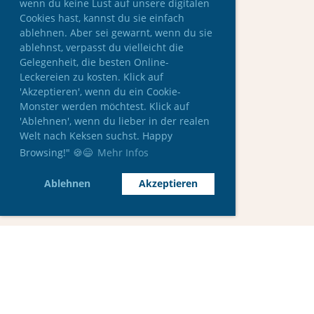
wenn du keine Lust auf unsere digitalen
Cookies hast, kannst du sie einfach
ablehnen. Aber sei gewarnt, wenn du sie
ablehnst, verpasst du vielleicht die
Gelegenheit, die besten Online-
Leckereien zu kosten. Klick auf
'Akzeptieren', wenn du ein Cookie-
Monster werden möchtest. Klick auf
'Ablehnen', wenn du lieber in der realen
Welt nach Keksen suchst. Happy
Browsing!" 🍪😄
Mehr Infos
Ablehnen
Akzeptieren