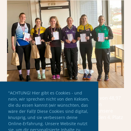
"ACHTUNG! Hier gibt es Cookies - und
Mit einer persönlichen Saisonbestleistung von 48,97
nein, wir sprechen nicht von den Keksen,
💪 warf sich heute bei den Österreichischen
die du essen kannst (wir wünschten, das
Winterwurfmeisterschaften in Amstetten unsere
wäre der Fall)! Diese Cookies sind digital,
Christina Scheffauer auf den hervorragenden 4. Platz
knusprig, und sie verbessern deine
👏
Online-Erfahrung. Unsere Website nutzt
sie, um dir personalisierte Inhalte zu