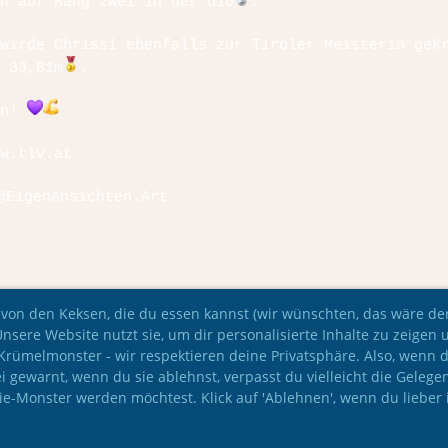
h auf Rang zwei in der u16
.
wirde Chrissi ebenfalls zur Tiroler Meisterin gek
 33,81m
.
en!
w.tlv.at
@EigenAnsichten.Art
 von den Keksen, die du essen kannst (wir wünschten, das wäre der 
Unsere Website nutzt sie, um dir personalisierte Inhalte zu zeigen 
e Krümelmonster - wir respektieren deine Privatsphäre. Also, wenn 
i gewarnt, wenn du sie ablehnst, verpasst du vielleicht die Gelege
kie-Monster werden möchtest. Klick auf 'Ablehnen', wenn du lieber 