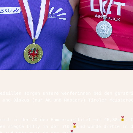
edaillen sorgen unsere Werferinnen bei den gerstr
 und Diskus (nur AK und Masters) Tiroler Meisters
sich in der AK den Hammerwurftitel mit 45,88m
. I
sen siegte Lilly in der u16
und wurde dritte in d