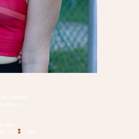
igen Hammer
chaften in
n den
er u18
. Pia