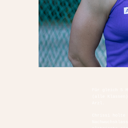
Für gleich 5 M
(alle Klassen)
Arzl.
Chrissi holte 
Nachwuchsklas