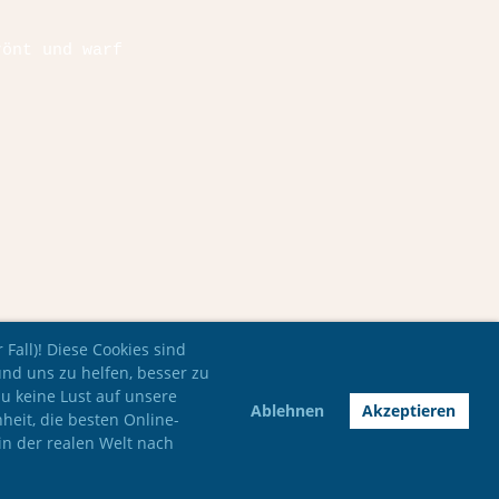
rönt und warf
Fall)! Diese Cookies sind
und uns zu helfen, besser zu
du keine Lust auf unsere
Ablehnen
Akzeptieren
nheit, die besten Online-
in der realen Welt nach