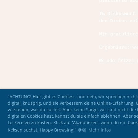
platzierte sic
Im Diskuswurf 
den Diskus auf
Wir gratulier
Ergebnisse:
ww
📸 udo frizzi 
"ACHTUNG! Hier gibt es Cookies - und nein, wir sprechen nicht
digital, knusprig, und sie verbessern deine Online-Erfahrung. 
verstehen, was du suchst. Aber keine Sorge, wir sind nicht di
digitalen Cookies hast, kannst du sie einfach ablehnen. Aber se
Leckereien zu kosten. Klick auf 'Akzeptieren', wenn du ein Coo
Keksen suchst. Happy Browsing!" 🍪😄
Mehr Infos