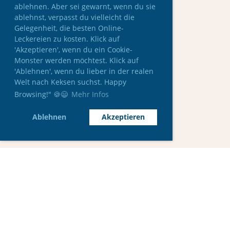
ablehnen. Aber sei gewarnt, wenn du sie
ablehnst, verpasst du vielleicht die
Gelegenheit, die besten Online-
Leckereien zu kosten. Klick auf
'Akzeptieren', wenn du ein Cookie-
Monster werden möchtest. Klick auf
'Ablehnen', wenn du lieber in der realen
Welt nach Keksen suchst. Happy
Browsing!" 🍪😄
Mehr Infos
Ablehnen
Akzeptieren