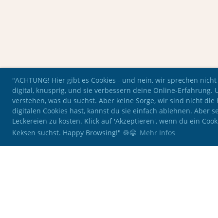
"ACHTUNG! Hier gibt es Cookies - und nein, wir sprechen nicht
digital, knusprig, und sie verbessern deine Online-Erfahrung. 
verstehen, was du suchst. Aber keine Sorge, wir sind nicht di
digitalen Cookies hast, kannst du sie einfach ablehnen. Aber se
Leckereien zu kosten. Klick auf 'Akzeptieren', wenn du ein Coo
Keksen suchst. Happy Browsing!" 🍪😄
Mehr Infos