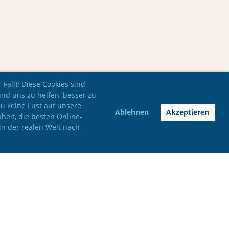
Fall)! Diese Cookies sind
und uns zu helfen, besser zu
du keine Lust auf unsere
Ablehnen
Akzeptieren
nheit, die besten Online-
in der realen Welt nach
Impressum