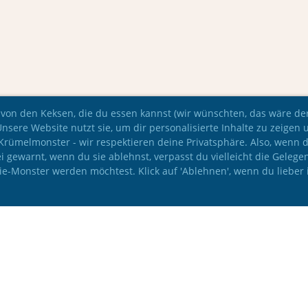
 von den Keksen, die du essen kannst (wir wünschten, das wäre der 
Unsere Website nutzt sie, um dir personalisierte Inhalte zu zeigen 
e Krümelmonster - wir respektieren deine Privatsphäre. Also, wenn 
i gewarnt, wenn du sie ablehnst, verpasst du vielleicht die Gelege
kie-Monster werden möchtest. Klick auf 'Ablehnen', wenn du lieber 
© IAC Leichtathletik