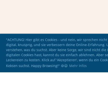
"ACHTUNG! Hier gibt es Cookies - und nein, wir sprechen nicht
digital, knusprig, und sie verbessern deine Online-Erfahrung. 
verstehen, was du suchst. Aber keine Sorge, wir sind nicht di
digitalen Cookies hast, kannst du sie einfach ablehnen. Aber se
Leckereien zu kosten. Klick auf 'Akzeptieren', wenn du ein Coo
Keksen suchst. Happy Browsing!" 🍪😄
Mehr Infos