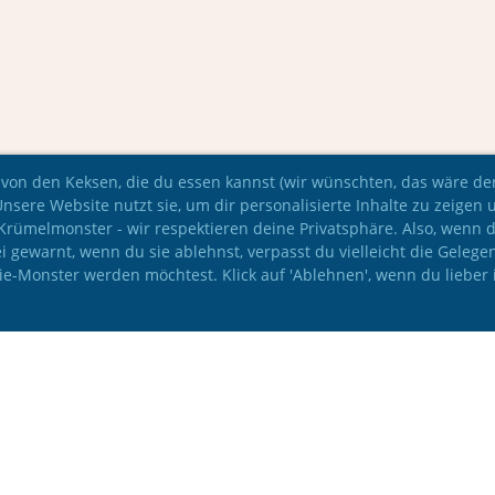
 von den Keksen, die du essen kannst (wir wünschten, das wäre der 
Unsere Website nutzt sie, um dir personalisierte Inhalte zu zeigen 
e Krümelmonster - wir respektieren deine Privatsphäre. Also, wenn 
i gewarnt, wenn du sie ablehnst, verpasst du vielleicht die Gelege
kie-Monster werden möchtest. Klick auf 'Ablehnen', wenn du lieber 
© IAC Leichtathletik