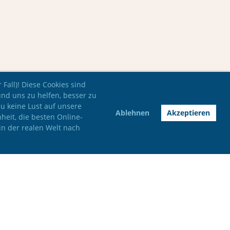
Fall)! Diese Cookies sind
und uns zu helfen, besser zu
du keine Lust auf unsere
Ablehnen
Akzeptieren
nheit, die besten Online-
in der realen Welt nach
Impressum