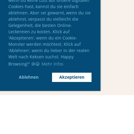
wenn du keine Lust auf unsere digitalen
Cookies hast, kannst du sie einfach
ablehnen. Aber sei gewarnt, wenn du sie
ablehnst, verpasst du vielleicht die
Gelegenheit, die besten Online-
Leckereien zu kosten. Klick auf
'Akzeptieren', wenn du ein Cookie-
Monster werden möchtest. Klick auf
'Ablehnen', wenn du lieber in der realen
Welt nach Keksen suchst. Happy
Browsing!" 🍪😄
Mehr Infos
Ablehnen
Akzeptieren