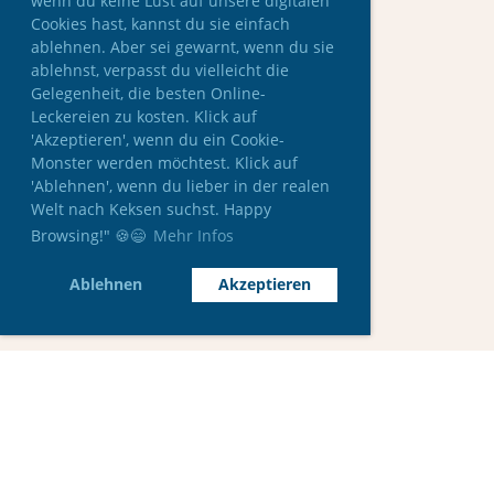
wenn du keine Lust auf unsere digitalen
Cookies hast, kannst du sie einfach
ablehnen. Aber sei gewarnt, wenn du sie
ablehnst, verpasst du vielleicht die
Gelegenheit, die besten Online-
Leckereien zu kosten. Klick auf
'Akzeptieren', wenn du ein Cookie-
Monster werden möchtest. Klick auf
'Ablehnen', wenn du lieber in der realen
Welt nach Keksen suchst. Happy
Browsing!" 🍪😄
Mehr Infos
Ablehnen
Akzeptieren