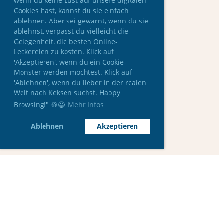
wenn du keine Lust auf unsere digitalen
Cookies hast, kannst du sie einfach
ablehnen. Aber sei gewarnt, wenn du sie
ablehnst, verpasst du vielleicht die
Gelegenheit, die besten Online-
Leckereien zu kosten. Klick auf
'Akzeptieren', wenn du ein Cookie-
Monster werden möchtest. Klick auf
'Ablehnen', wenn du lieber in der realen
Welt nach Keksen suchst. Happy
Browsing!" 🍪😄
Mehr Infos
Ablehnen
Akzeptieren