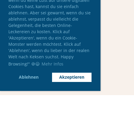
wenn du keine Lust auf unsere digitalen
Cookies hast, kannst du sie einfach
ablehnen. Aber sei gewarnt, wenn du sie
ablehnst, verpasst du vielleicht die
Gelegenheit, die besten Online-
Leckereien zu kosten. Klick auf
'Akzeptieren', wenn du ein Cookie-
Monster werden möchtest. Klick auf
'Ablehnen', wenn du lieber in der realen
Welt nach Keksen suchst. Happy
Browsing!" 🍪😄
Mehr Infos
Ablehnen
Akzeptieren