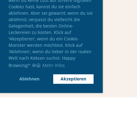
wenn du keine Lust auf unsere digitalen
Cookies hast, kannst du sie einfach
ablehnen. Aber sei gewarnt, wenn du sie
ablehnst, verpasst du vielleicht die
Gelegenheit, die besten Online-
Leckereien zu kosten. Klick auf
'Akzeptieren', wenn du ein Cookie-
Monster werden möchtest. Klick auf
'Ablehnen', wenn du lieber in der realen
Welt nach Keksen suchst. Happy
Browsing!" 🍪😄
Mehr Infos
Ablehnen
Akzeptieren