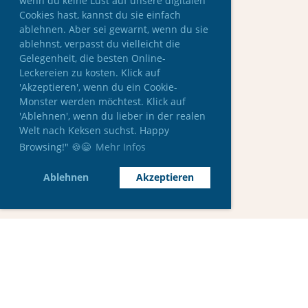
wenn du keine Lust auf unsere digitalen
Cookies hast, kannst du sie einfach
ablehnen. Aber sei gewarnt, wenn du sie
ablehnst, verpasst du vielleicht die
Gelegenheit, die besten Online-
Leckereien zu kosten. Klick auf
'Akzeptieren', wenn du ein Cookie-
Monster werden möchtest. Klick auf
'Ablehnen', wenn du lieber in der realen
Welt nach Keksen suchst. Happy
Browsing!" 🍪😄
Mehr Infos
Ablehnen
Akzeptieren