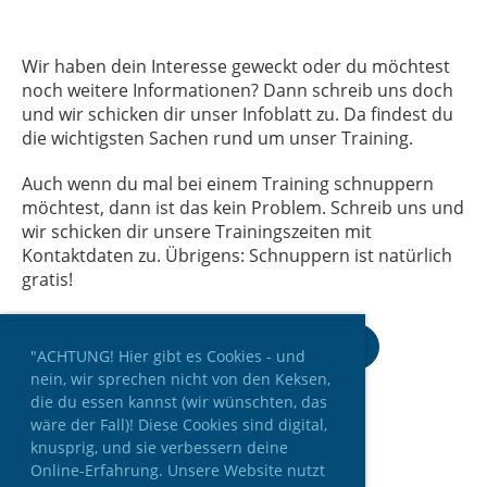
Wir haben dein Interesse geweckt oder du möchtest
noch weitere Informationen? Dann schreib uns doch
und wir schicken dir unser Infoblatt zu. Da findest du
die wichtigsten Sachen rund um unser Training.
Auch wenn du mal bei einem Training schnuppern
möchtest, dann ist das kein Problem. Schreib uns und
wir schicken dir unsere Trainingszeiten mit
Kontaktdaten zu. Übrigens: Schnuppern ist natürlich
gratis!
Zum Kontaktformular
"ACHTUNG! Hier gibt es Cookies - und
nein, wir sprechen nicht von den Keksen,
die du essen kannst (wir wünschten, das
wäre der Fall)! Diese Cookies sind digital,
knusprig, und sie verbessern deine
Online-Erfahrung. Unsere Website nutzt